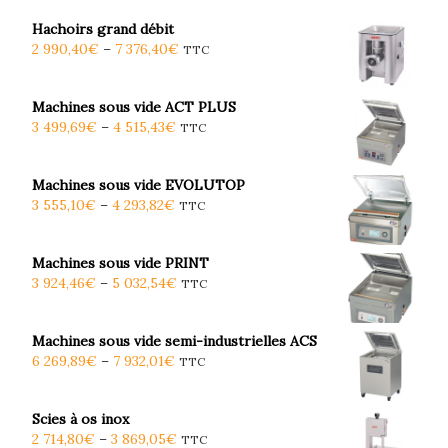
Hachoirs grand débit
2 990,40
€
–
7 376,40
€
TTC
Machines sous vide ACT PLUS
3 499,69
€
–
4 515,43
€
TTC
Machines sous vide EVOLUTOP
3 555,10
€
–
4 293,82
€
TTC
Machines sous vide PRINT
3 924,46
€
–
5 032,54
€
TTC
Machines sous vide semi-industrielles ACS
6 269,89
€
–
7 932,01
€
TTC
Scies à os inox
2 714,80
€
–
3 869,05
€
TTC