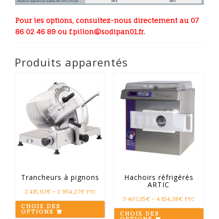
Pour les options, consultez-nous directement au
07
86 02 46 89
ou
f.pillon@sodipan01.fr
.
Produits apparentés
Trancheurs à pignons
Hachoirs réfrigérés
ARTIC
2 415,92
€
–
2 954,27
€
TTC
3 407,35
€
–
4 154,38
€
TTC
CHOIX DES
OPTIONS
CHOIX DES