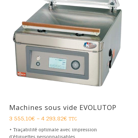
Machines sous vide EVOLUTOP
3 555,10
€
–
4 293,82
€
TTC
+ Traçabilité optimale avec impression
d’étiquettes personnalisables