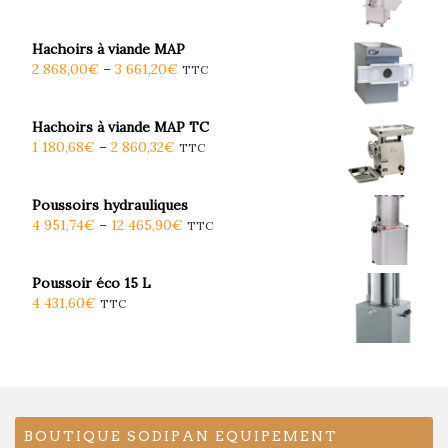
Hachoirs à viande MAP
2 868,00
€
–
3 661,20
€
TTC
Hachoirs à viande MAP TC
1 180,68
€
–
2 860,32
€
TTC
Poussoirs hydrauliques
4 951,74
€
–
12 465,90
€
TTC
Poussoir éco 15 L
4 431,60
€
TTC
BOUTIQUE SODIPAN EQUIPEMENT