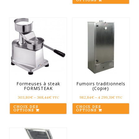
OPTIONS
Formeuses à steak
Fumoirs traditionnels
FORMSTEAK
(Copie)
303,80
€
–
368,44
€
982,84
€
–
4 299,31
€
TTC
TTC
CHOIX DES
CHOIX DES
OPTIONS
OPTIONS