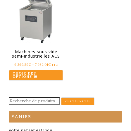
Machines sous vide
semi-industrielles ACS
6 269,89
€
–
7 932,01
€
TTC
CHOIX DES
OPTIONS
Recherche
RECHERCHE
pour :
PANIER
Votre panier est vide.