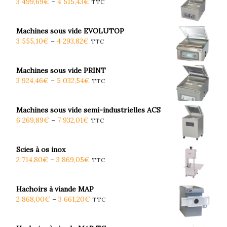
3 499,69
€
–
4 515,43
€
TTC
Machines sous vide EVOLUTOP
3 555,10
€
–
4 293,82
€
TTC
Machines sous vide PRINT
3 924,46
€
–
5 032,54
€
TTC
Machines sous vide semi-industrielles ACS
6 269,89
€
–
7 932,01
€
TTC
Scies à os inox
2 714,80
€
–
3 869,05
€
TTC
Hachoirs à viande MAP
2 868,00
€
–
3 661,20
€
TTC