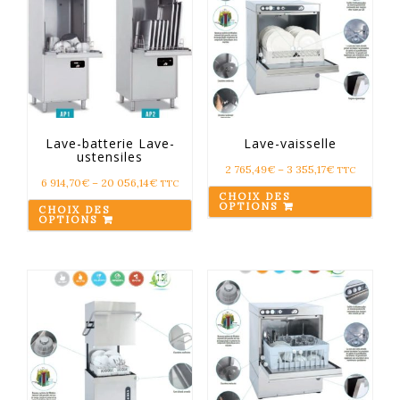
Lave-batterie Lave-
Lave-vaisselle
ustensiles
2 765,49
€
–
3 355,17
€
TTC
6 914,70
€
–
20 056,14
€
TTC
CHOIX DES
OPTIONS
CHOIX DES
OPTIONS