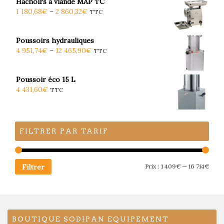
Hachoirs à viande MAP TC
1 180,68
€
–
2 860,32
€
TTC
Poussoirs hydrauliques
4 951,74
€
–
12 465,90
€
TTC
Poussoir éco 15 L
4 431,60
€
TTC
FILTRER PAR TARIF
Filtrer
Prix :
1 409€
—
16 714€
BOUTIQUE SODIPAN EQUIPEMENT