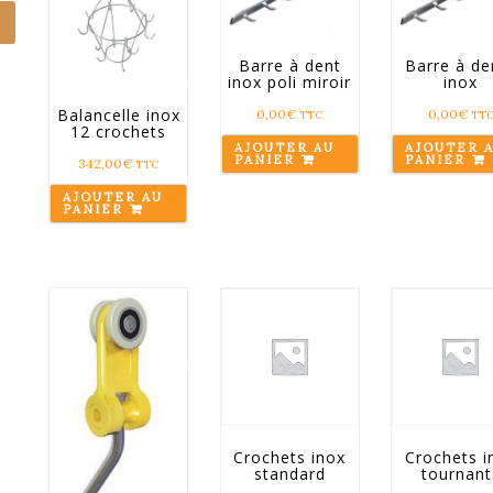
Barre à dent
Barre à de
inox poli miroir
inox
Balancelle inox
0,00
€
0,00
€
TTC
TT
12 crochets
AJOUTER AU
AJOUTER 
PANIER
PANIER
342,00
€
TTC
AJOUTER AU
PANIER
Crochets inox
Crochets i
standard
tournant