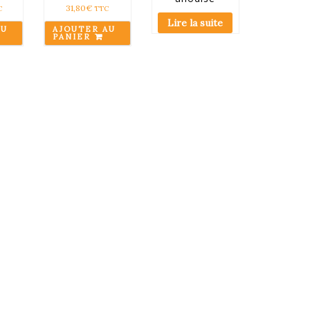
31,80
€
C
TTC
Lire la suite
AU
AJOUTER AU
PANIER