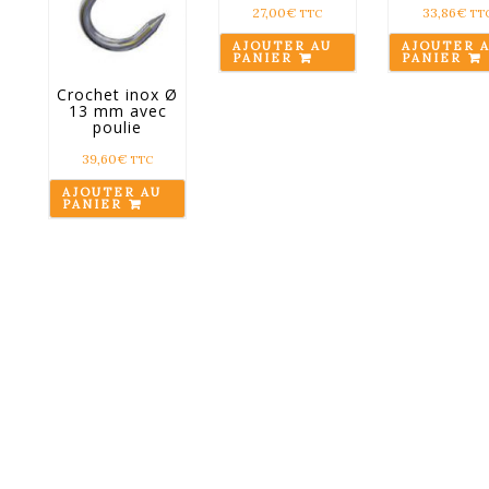
27,00
€
33,86
€
TTC
TT
AJOUTER AU
AJOUTER 
PANIER
PANIER
Crochet inox Ø
13 mm avec
poulie
39,60
€
TTC
AJOUTER AU
PANIER