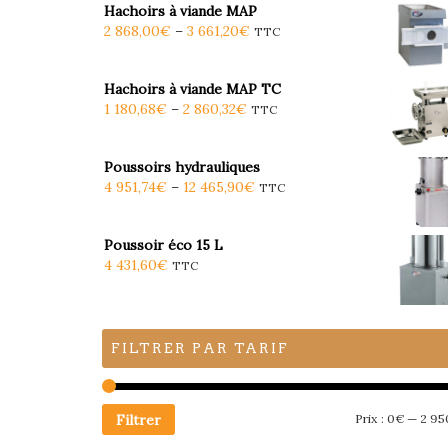
Hachoirs à viande MAP
2 868,00
€
–
3 661,20
€
TTC
Hachoirs à viande MAP TC
1 180,68
€
–
2 860,32
€
TTC
Poussoirs hydrauliques
4 951,74
€
–
12 465,90
€
TTC
Poussoir éco 15 L
4 431,60
€
TTC
FILTRER PAR TARIF
Filtrer
Prix :
0€
—
2 95