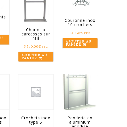
nts
Couronne inox
10 crochets
Chariot à
C
140,78
€
TTC
carcasses sur
rail
AU
AJOUTER AU
PANIER
3 540,00
€
TTC
AJOUTER AU
PANIER
nox
Crochets inox
Penderie en
s
type S
aluminium
anodisé