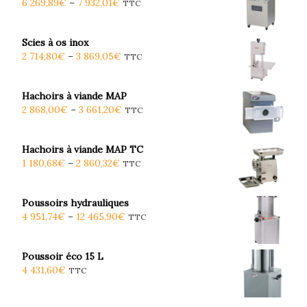
6 269,89
€
–
7 932,01
€
TTC
Scies à os inox
2 714,80
€
–
3 869,05
€
TTC
Hachoirs à viande MAP
2 868,00
€
–
3 661,20
€
TTC
Hachoirs à viande MAP TC
1 180,68
€
–
2 860,32
€
TTC
Poussoirs hydrauliques
4 951,74
€
–
12 465,90
€
TTC
Poussoir éco 15 L
4 431,60
€
TTC