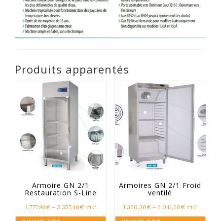
Produits apparentés
Armoire GN 2/1
Armoires GN 2/1 Froid
Restauration S-Line
ventilé
1 777,96
€
–
3 357,46
€
1 320,30
€
–
2 041,20
€
TTC
TTC