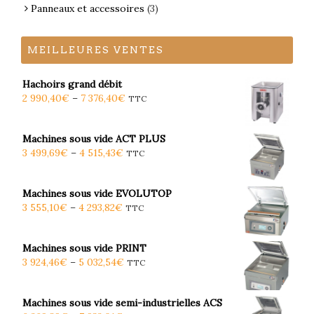
Panneaux et accessoires
(3)
MEILLEURES VENTES
Hachoirs grand débit
2 990,40
€
–
7 376,40
€
TTC
Machines sous vide ACT PLUS
3 499,69
€
–
4 515,43
€
TTC
Machines sous vide EVOLUTOP
3 555,10
€
–
4 293,82
€
TTC
Machines sous vide PRINT
3 924,46
€
–
5 032,54
€
TTC
Machines sous vide semi-industrielles ACS