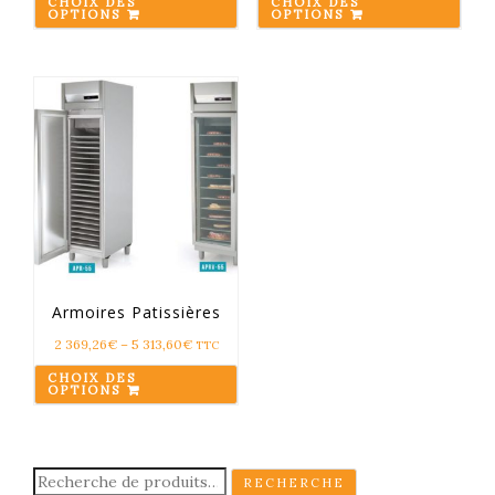
CHOIX DES
CHOIX DES
OPTIONS
OPTIONS
Armoires Patissières
2 369,26
€
–
5 313,60
€
TTC
CHOIX DES
OPTIONS
Recherche
RECHERCHE