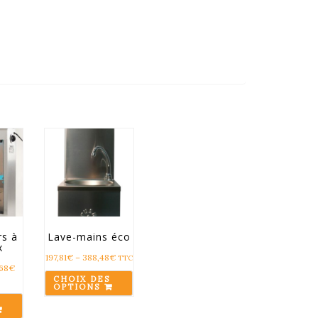
rs à
Lave-mains éco
x
197,81
€
–
388,48
€
TTC
,68
€
CHOIX DES
OPTIONS