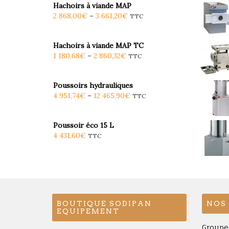
Hachoirs à viande MAP
2 868,00
€
–
3 661,20
€
TTC
Hachoirs à viande MAP TC
1 180,68
€
–
2 860,32
€
TTC
Poussoirs hydrauliques
4 951,74
€
–
12 465,90
€
TTC
Poussoir éco 15 L
4 431,60
€
TTC
BOUTIQUE SODIPAN
NOS
EQUIPEMENT
Groupe 