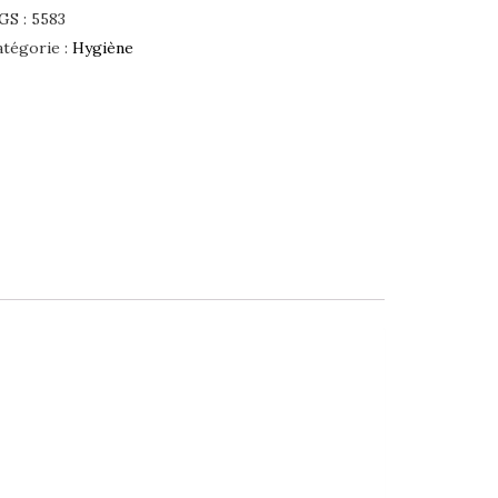
GS :
5583
atégorie :
Hygiène