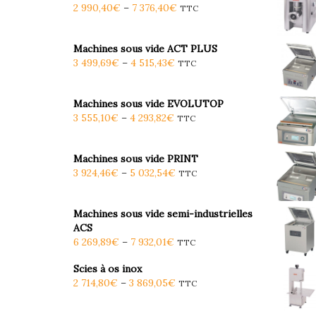
2 990,40
€
–
7 376,40
€
TTC
Machines sous vide ACT PLUS
3 499,69
€
–
4 515,43
€
TTC
Machines sous vide EVOLUTOP
3 555,10
€
–
4 293,82
€
TTC
Machines sous vide PRINT
3 924,46
€
–
5 032,54
€
TTC
Machines sous vide semi-industrielles
ACS
6 269,89
€
–
7 932,01
€
TTC
Scies à os inox
2 714,80
€
–
3 869,05
€
TTC