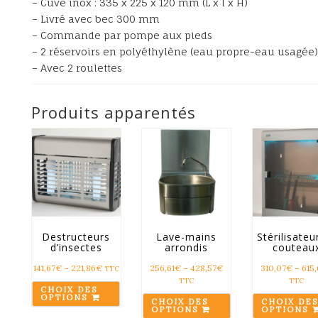
– Cuve inox : 335 x 225 x 120 mm (L x l x H)
– Livré avec bec 300 mm
– Commande par pompe aux pieds
– 2 réservoirs en polyéthylène (eau propre-eau usagée)
– Avec 2 roulettes
Produits apparentés
Destructeurs
Lave-mains
Stérilisateu
d’insectes
arrondis
couteau
141,67
€
–
221,86
€
256,61
€
–
428,57
€
310,07
€
–
615
TTC
TTC
TTC
CHOIX DES
OPTIONS
CHOIX DES
CHOIX DES
OPTIONS
OPTIONS