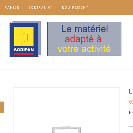
PANIER
SODIPAN 01
EQUIPEMENT
L
6
F
Qu